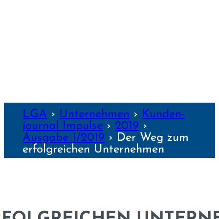
WÜRZBURG
NZEN
LGA
›
Unter­nehmen
›
Kunden­
journal Impulse
›
2019
›
Ausgabe 1/2019
›
Der Weg zum
erfolgreichen Unternehmen