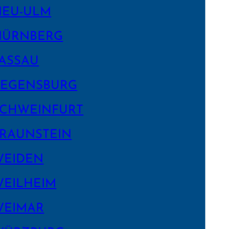
NEU-ULM
NÜRNBERG
ASSAU
EGENS­BURG
CHWEIN­FURT
RAUNSTEIN
WEIDEN
EILHEIM
WEIMAR