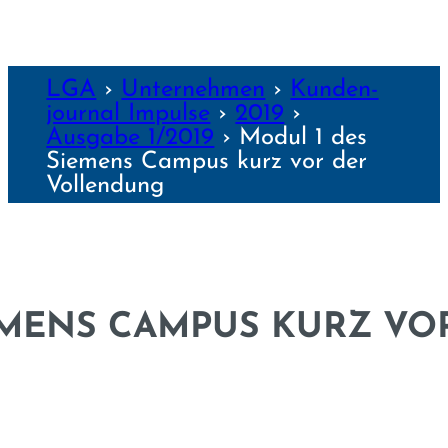
LGA
›
Unter­nehmen
›
Kunden­
journal Impulse
›
2019
›
Ausgabe 1/2019
›
Modul 1 des
Siemens Campus kurz vor der
Vollendung
EMENS CAMPUS KURZ VO