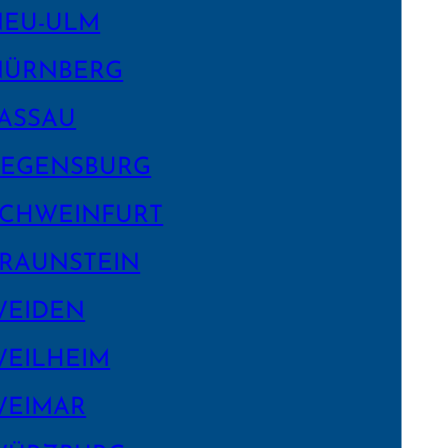
NEU-ULM
NÜRNBERG
ASSAU
EGENS­BURG
CHWEIN­FURT
RAUNSTEIN
WEIDEN
EILHEIM
WEIMAR