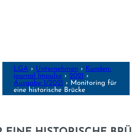
WÜRZBURG
NZEN
LGA
›
Unter­nehmen
›
Kunden­
journal Impulse
›
2021
›
Ausgabe 1/2021
›
Monitoring für
eine historische Brücke