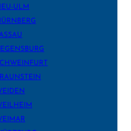
NEU-ULM
NÜRNBERG
ASSAU
EGENS­BURG
CHWEIN­FURT
RAUNSTEIN
WEIDEN
EILHEIM
WEIMAR