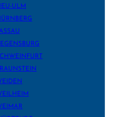
NEU-ULM
NÜRNBERG
ASSAU
EGENS­BURG
CHWEIN­FURT
RAUNSTEIN
WEIDEN
EILHEIM
WEIMAR