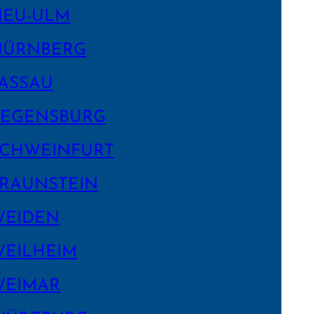
NEU-ULM
NÜRNBERG
ASSAU
EGENS­BURG
CHWEIN­FURT
RAUNSTEIN
WEIDEN
EILHEIM
WEIMAR