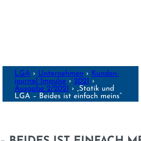
WÜRZBURG
NZEN
LGA
›
Unter­nehmen
›
Kunden­
journal Impulse
›
2021
›
Ausgabe 2/2021
›
„Statik und
LGA – Beides ist einfach meins“