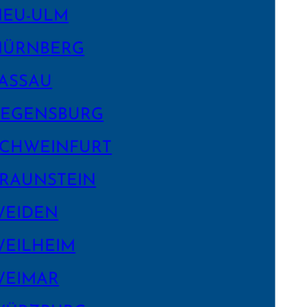
NEU-ULM
NÜRNBERG
ASSAU
EGENS­BURG
CHWEIN­FURT
RAUNSTEIN
WEIDEN
EILHEIM
WEIMAR