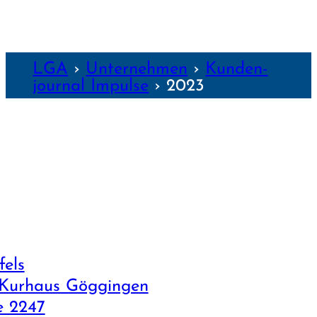
LGA
›
Unter­nehmen
›
Kunden­
journal Impulse
›
2023
fels
 Kurhaus Göggingen
e 2247