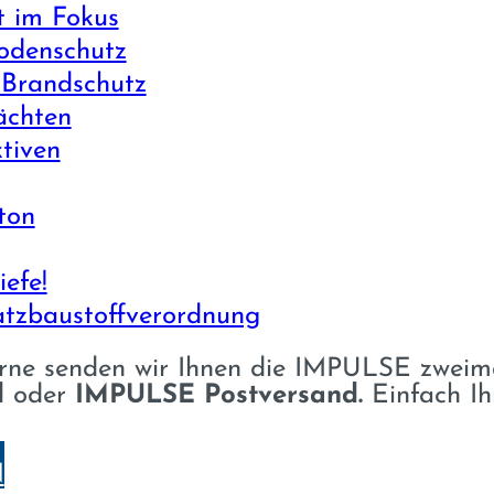
t im Fokus
odenschutz
 Brandschutz
ächten
tiven
ton
efe!
tz­baustoff­verordnung
ne senden wir Ihnen die IMPULSE zweimal
d
oder
IMPULSE Postversand.
Einfach I
N