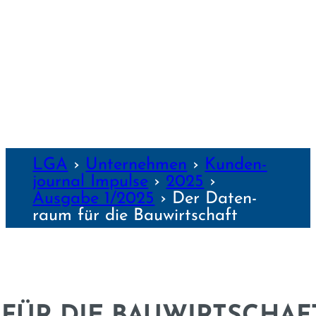
WÜRZBURG
NZEN
LGA
›
Unter­nehmen
›
Kunden­
journal Impulse
›
2025
›
Ausgabe 1/2025
›
Der Daten­
raum für die Bau­wirtschaft