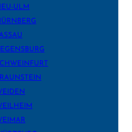
NEU-ULM
NÜRNBERG
ASSAU
EGENS­BURG
CHWEIN­FURT
RAUNSTEIN
WEIDEN
EILHEIM
WEIMAR