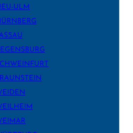
NEU-ULM
NÜRNBERG
ASSAU
EGENS­BURG
CHWEIN­FURT
RAUNSTEIN
WEIDEN
EILHEIM
WEIMAR