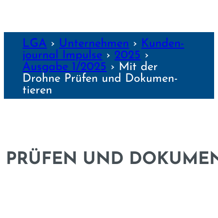
LGA
›
Unter­nehmen
›
Kunden­
journal Impulse
›
2025
›
Ausgabe 1/2025
›
Mit der
Drohne Prüfen und Doku­men­
tieren
 PRÜFEN UND DOKU­MEN