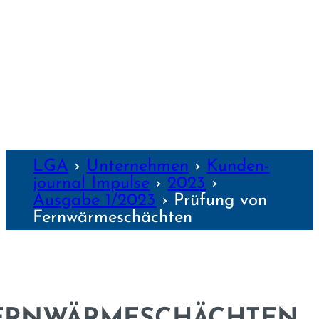
WÜRZBURG
NZEN
LGA
›
Unter­nehmen
›
Kunden­
journal Impulse
›
2023
›
Ausgabe 1/2023
›
Prüfung von
Fernwärme­schächten