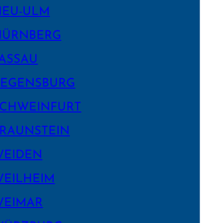
NEU-ULM
NÜRNBERG
ASSAU
EGENS­BURG
CHWEIN­FURT
RAUNSTEIN
WEIDEN
EILHEIM
WEIMAR