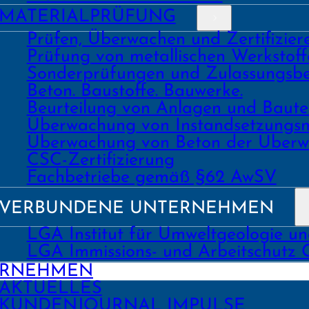
MATERIAL­PRÜFUNG
Prüfen, Überwachen und Zertifizie
Prüfung von metallischen Werk­stoff
Sonder­prüfungen und Zulassungs­be
Beton. Bau­stoffe. Bau­werke.
Beurtei­lung von Anlagen und Bau
Über­wachung von Instand­setzungs
Über­wachung von Beton der Über­w
CSC-Zertifizierung
Fach­­betriebe gemäß §62 AwSV
VERBUNDENE UNTERNEHMEN
LGA Institut für Umweltgeologie u
LGA Immissions- und Arbeitschutz
ERNEHMEN
AKTUELLES
KUNDEN­JOURNAL IMPULSE