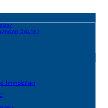
eisen
egenden Bauten
nd Immobilien
0
lagen