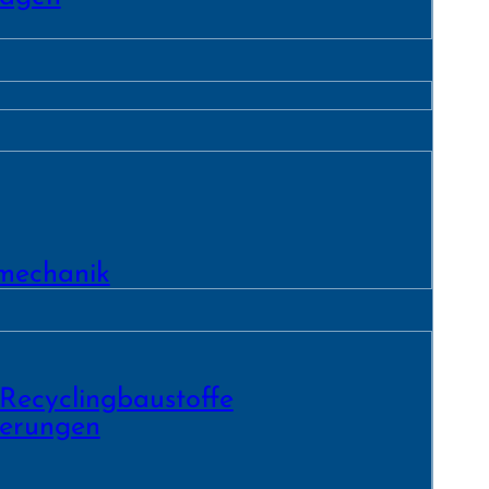
­mechanik
 Recycling­baustoffe
ierungen