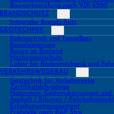
Bauwerks­prüfung nach VDI 6200
BRAND­SCHUTZ
Integraler Brandschutz
GEO­TECHNIK
Rohrvortrieb und Tunnelbau
Kanal­sanierung
Bauen im Bestand
Hochwasser­schutz
Labor für Boden­mechanik und Fels
VERKEHRS­WEGEBAU
Geo­technik für Verkehrs­wege
Zertifikats­lehrgänge
Natur­stein, Gesteins­kör­nungen und
Asphalt / Bitumen / Fahrbahnmark
Erhaltungs­manage­ment
Prüf­stelle nach RAP Stra