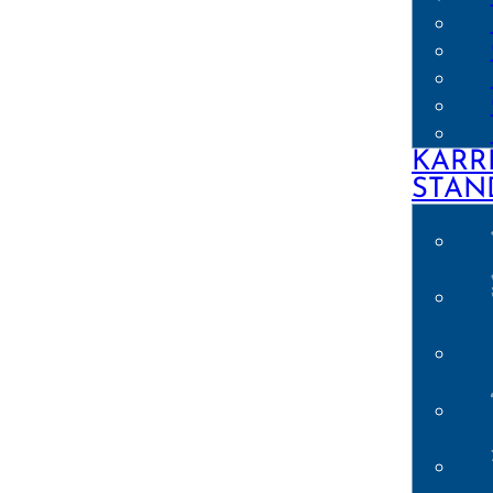
KARR
STAN