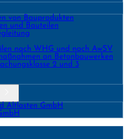
ren von Bauprodukten
en und Bau­teilen
gleitung
­teilen nach WHG und nach AwSV
­maß­nahmen an Beton­bau­werken
achungs­klasse 2 und 3
nd Altlasten GmbH
 GmbH