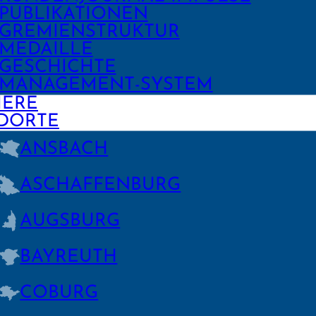
PUBLIKA­TIONEN
GREMIEN­STRUKTUR
MEDAILLE
GESCHICHTE
MANAGE­MENT-SYSTEM
IERE
DORTE
ANSBACH
ASCHAFFEN­BURG
AUGSBURG
BAYREUTH
COBURG