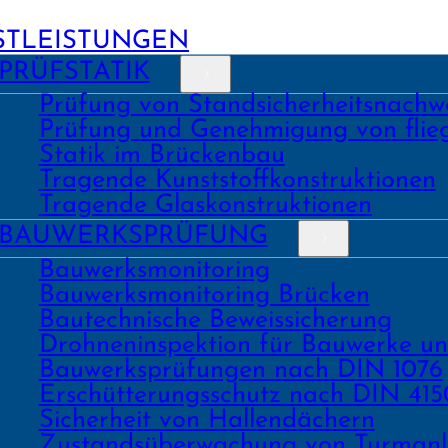
STLEISTUNGEN
PRÜFSTATIK
Prüfung von Stand­sicher­heits­nach­w
Prüfung und Geneh­migung von fli
Statik im Brückenbau
Tragende Kunst­stoff­konstruk­tionen
Tragende Glas­konstruk­tionen
BAU­WERKS­PRÜFUNG
Bauwerks­monitoring
Bauwerks­monitoring Brücken
Bau­tech­nische Beweis­sicherung
Drohnen­inspektion für Bauwerke u
Bau­werks­prüfungen nach DIN 1076
Erschüt­terungs­schutz nach DIN 415
Sicher­heit von Hallen­dächern
Zustands­überwachung von Turm­an